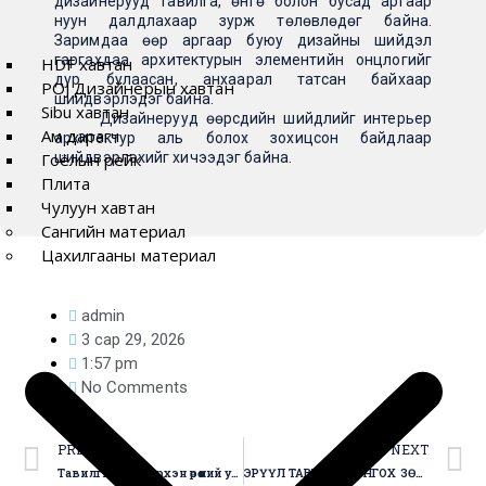
дизайнерууд тавилга, өнгө болон бусад аргаар
нуун далдлахаар зурж төлөвлөдөг байна.
Заримдаа өөр аргаар буюу дизайны шийдэл
гаргахдаа архитектурын элементийн онцлогийг
HDF хавтан
дур булаасан, анхаарал татсан байхаар
POJ Дизайнерын хавтан
шийдвэрлэдэг байна.
Sibu хавтан
Дизайнерууд өөрсдийн шийдлийг интерьер
Ам дарагч
архитектур аль болох зохицсон байдлаар
Гоёлын рейк
шийдвэрлэхийг хичээдэг байна.
Плита
Чулуун хавтан
Сангийн материал
Цахилгааны материал
admin
3 сар 29, 2026
1:57 pm
No Comments
PREVIOUS
NEXT
Тавилгын өнгө хэрхэн өрөөний уур амьсгалд нөлөөлдөг вэ?
ЭРҮҮЛ ТАВИЛГА СОНГОХ ЗӨВЛӨМЖҮҮД