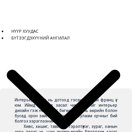
НҮҮР ХУУДАС
Интерьер гэж юу вэ?
БҮТЭЭГДЭХҮҮНИЙ АНГИЛАЛ
Интерьер гэдэг нь дотоод гэсэн утгатай франц үг
юм. Иймд дотоод засал чимэглэлийг интерьер
дизайн гэж нэрлэдэг бөгөөд энэ нь өөрийн болон
бусад орон зайн тохилог, дур булаам орчныг бий
болгох хэрэглээний урлаг юм.
Хивс, хөшиг, тавилга, гэрэлтүүлэг, зураг, ханын
өнгө зэрэг нь цөм интерьерийн бүрэлдэхүүн хэсэг