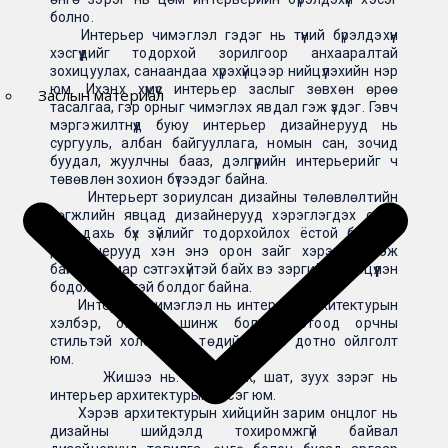
болно.
Интерьер чимэглэл гэдэг нь түүний бүрэлдэхүүн
хэсгүүдийг тодорхой зорилгоор анхааралтай
зохицуулах, санаандаа хүрэхүйцээр нийцүүлэхийн нэр
юм. Ихэнх хүмүүс интерьер заслыг зөвхөн өрөө
Заслын материал
тасалгаа, гэр орныг чимэглэх явдал гэж үздэг. Гэвч
мэргэжилтнүүд буюу интерьер дизайнерууд нь
сургууль, албан байгууллага, номын сан, зочид
буудал, жуулчны бааз, дэлгүүрийн интерьерийг ч
төвөвлөн зохион бүтээдэг байна.
Интерьерт зориулсан дизайны төлөвлөлтийн
хөгжлийн явцад дизайнерууд хэрэглэгдэх орон
зай дахь бүх зүйлийг тодорхойлох ёстой болсон.
Дизайнерууд хэн энэ орон зайг хэрэглэх гэж
байгаа, ямар сэтгэхүйтэй байх вэ зэргийг эргэцүүлэн
бодох хэрэгтэй болдог байна.
Интерьер чимэглэл нь интерьер архитектурын
хэлбэр, онцлог шинж болон дотоод орчны
стильтэй холбоотой төдийгүй ойр дотно ойлголт
юм.
Жишээ нь: цонх, арк, шат, зуух зэрэг нь
интерьер архитектурын хэсэг юм.
Хэрэв архитектурын хийцийн зарим онцлог нь
дизайны шийдэлд тохиромжгүй байвал