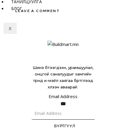
ТАНИЛЦУУЛГА
БЛОГ
X
Шинэ бүтээгдэхүүн, урамшуулал,
онцгой саналуудыг хамгийн
түрүүнд и-мэйл хаягаа бүртгүүлээд
хүлээн аваарай.
Email Address
БҮРТГҮҮЛ