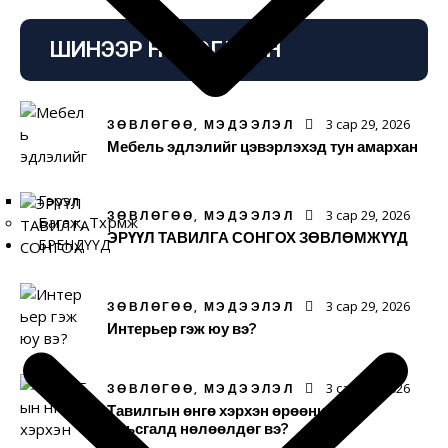
ШИНЭЭР НЭМЭГДСЭН
3 сар 29, 2026
ЗӨВЛӨГӨӨ, МЭДЭЭЛЭЛ
Мебель эдлэлийг цэвэрлэхэд тун амархан
Гэрэл
3 сар 29, 2026
ЗӨВЛӨГӨӨ, МЭДЭЭЛЭЛ
Багаж, Төхөөрөмж
ЭРҮҮЛ ТАВИЛГА СОНГОХ ЗӨВЛӨМЖҮҮД
БРЕНДҮҮД
3 сар 29, 2026
ЗӨВЛӨГӨӨ, МЭДЭЭЛЭЛ
Интерьер гэж юу вэ?
3 сар 29, 2026
ЗӨВЛӨГӨӨ, МЭДЭЭЛЭЛ
Тавилгын өнгө хэрхэн өрөөний уур
амьсгалд нөлөөлдөг вэ?