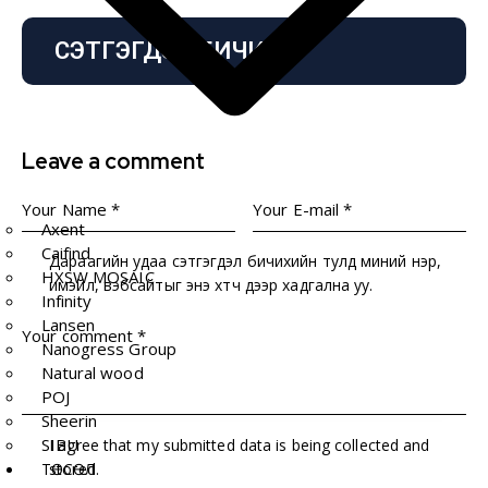
СЭТГЭГДЭЛ БИЧИХ
Leave a comment
Axent
Caifind
Дараагийн удаа сэтгэгдэл бичихийн тулд миний нэр,
HXSW MOSAIC
имэйл, вэбсайтыг энэ хөтөч дээр хадгална уу.
Infinity
Lansen
Nanogress Group
Natural wood
POJ
Sheerin
SIBU
I agree that my submitted data is being collected and
stored.
ТӨСӨЛ