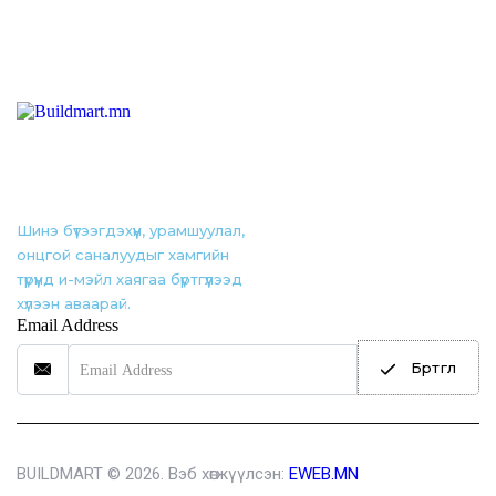
Шинэ бүтээгдэхүүн, урамшуулал,
онцгой саналуудыг хамгийн
түрүүнд и-мэйл хаягаа бүртгүүлээд
хүлээн аваарай.
Email Address
Бүртгүүл
BUILDMART © 2026. Вэб хөгжүүлсэн:
EWEB.MN