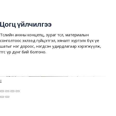
Цогц үйлчилгээ
Төслийн анхны концепц, зураг төсөл, материалын
сонголтоос эхлээд гүйцэтгэл, хяналт хүртэлх бүх үе
шатыг нэг дороос, нэгдсэн удирдлагаар хэрэгжүүлж,
төгс үр дүнг бий болгоно.