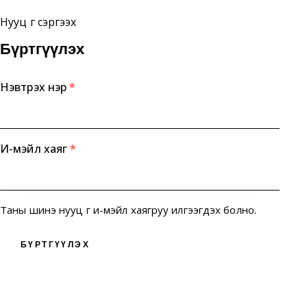
Нууц үг сэргээх
Бүртгүүлэх
Нэвтрэх нэр
*
И-мэйл хаяг
*
Таны шинэ нууц үг и-мэйл хаягруу илгээгдэх болно.
БҮРТГҮҮЛЭХ