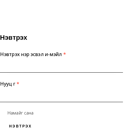
Нэвтрэх
Нэвтрэх нэр эсвэл и-мэйл
*
Нууц үг
*
Намайг сана
НЭВТРЭХ