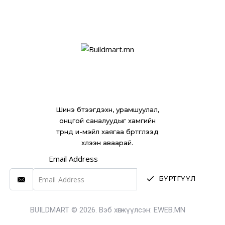
Шинэ бүтээгдэхүүн, урамшуулал,
онцгой саналуудыг хамгийн
түрүүнд и-мэйл хаягаа бүртгүүлээд
хүлээн аваарай.
Email Address
БҮРТГҮҮЛ
BUILDMART © 2026. Вэб хөгжүүлсэн:
EWEB.MN