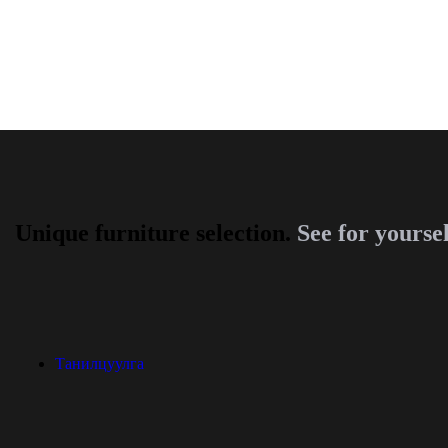
Unique furniture selection.
See for yoursel
Танилцуулга