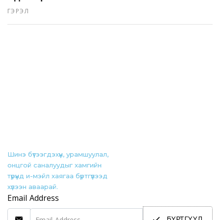
ГЭРЭЛ
Шинэ бүтээгдэхүүн, урамшуулал,
онцгой саналуудыг хамгийн
түрүүнд и-мэйл хаягаа бүртгүүлээд
хүлээн аваарай.
Email Address
БҮРТГҮҮЛ