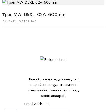
Трап MW-D5XL-02A-600mm
САНГИЙН МАТЕРИАЛ
Шинэ бүтээгдэхүүн, урамшуулал,
онцгой саналуудыг хамгийн
түрүүнд и-мэйл хаягаа бүртгүүлээд
хүлээн аваарай.
Email Address