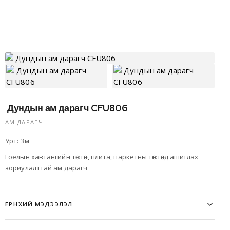
Дундын ам дарагч CFU806
АМ ДАРАГЧ
Урт: 3м
Гоёлын хавтангийн төгсгөл, плита, паркетны төгсгөлд ашиглах
зориулалттай ам дарагч
ЕРӨНХИЙ МЭДЭЭЛЭЛ