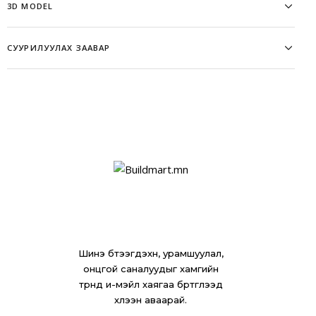
3D MODEL
СУУРИЛУУЛАХ ЗААВАР
Am daragch CTH806 – Model – 3D
Давуу тал:
Warehouse
6063-T5 маркийн цэвэр материал
1,3-1,5мм зузаан/ бусад 0,5-0,8мм
Зэврэлтэд тэсвэртэй аноджуулсан өнгөлгөө, будагны зузаан 10
микроноос их)
Галд тэсвэртэй (EN 13501: A2 зэрэглэл)
Хялбар угсралт, дагалдах хэрэгслүүд
Шинэ бүтээгдэхүүн, урамшуулал,
онцгой саналуудыг хамгийн
түрүүнд и-мэйл хаягаа бүртгүүлээд
хүлээн аваарай.