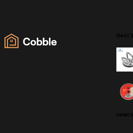
Best S
нимгэ