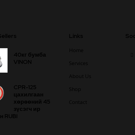
ellers
Links
Soc
Home
40кг бумба
VINON
Services
About Us
CPR-125
Shop
цахилгаан
хөрөөний 45
Contact
зүсэгч ир
н RUBI