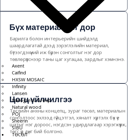
Бүх материал нэг дор
Барилга болон интерьерийн шийдэлд
шаардлагатай дээд зэрэглэлийн материал,
бүтээгдэхүүний иж бүрэн сонголтыг нэг дор
төвлөрүүлснээр таны цаг хугацаа, зардлыг хэмнэнэ.
Axent
Caifind
HXSW MOSAIC
Infinity
Lansen
Цогц үйлчилгээ
Nanogress Group
Natural wood
Төслийн анхны концепц, зураг төсөл, материалын
POJ
сонголтоос эхлээд гүйцэтгэл, хяналт хүртэлх бүх үе
Sheerin
шатыг нэг дороос, нэгдсэн удирдлагаар хэрэгжүүлж,
SIBU
төгс үр дүнг бий болгоно.
ТӨСӨЛ