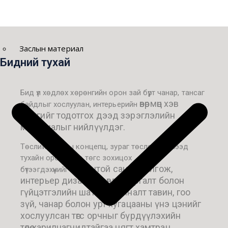
Заслын материал
Бидний тухай
Бид үл хөдлөх хөрөнгийн орон зай бүрт чанар, тансаг
өвөрмөц хэв
байдлыг хослуулан, интерьерийн
маягийг тодотгох дээд зэрэглэлийн
материалыг нийлүүлдэг.
Төслийн анхны концепц, зураг төслөөс эхлээд
тухайн орон зайд төгс зохицох
оновчтой санал болгож,
бүтээгдэхүүнийг
интерьер дизайны зөвлөгөө, сургалт болон
гүйцэтгэлийн шат бүрт хяналт
тавин, гоо
зүй, чанар болон урт хугацааны үнэ цэнийг
хослуулсан төгс орчныг бүрдүүлэхийн
төлөө
харилцагчидтайгаа нягт хамтран