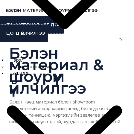
амжилттай
ха
хэрэгжүүлэв.
ту
БЭЛЭН МАТЕРИАЛ & ШОУРҮҮМ ҮЙЛЧИЛГЭЭ
ши
хүрг
БҮХ МАТЕРИАЛ НЭГ ДОР
ЦОГЦ ҮЙЛЧИЛГЭЭ
Бэлэн
материал &
Гэрэл
Багаж, Төхөөрөмж
шоурүүм
БРЕНДҮҮД
үйлчилгээ
Бэлэн нөөц материал болон showroom
үйлчилгээний ачаар харилцагчид бүтээгдэхүүнтэй
биечлэн танилцаж, мэргэжлийн зөвлөгөө авч,
шийдвэрээ илүү итгэлтэй, хурдан гаргах боломжтой.