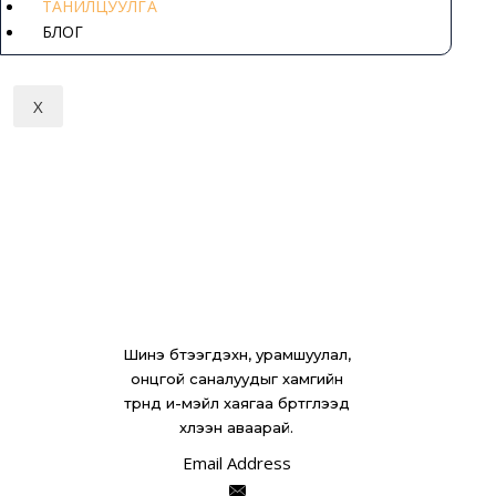
ТАНИЛЦУУЛГА
БЛОГ
X
Шинэ бүтээгдэхүүн, урамшуулал,
онцгой саналуудыг хамгийн
түрүүнд и-мэйл хаягаа бүртгүүлээд
хүлээн аваарай.
Email Address