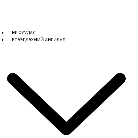
НҮҮР ХУУДАС
БҮТЭЭГДЭХҮҮНИЙ АНГИЛАЛ
Тав тух тансаг шийдэл