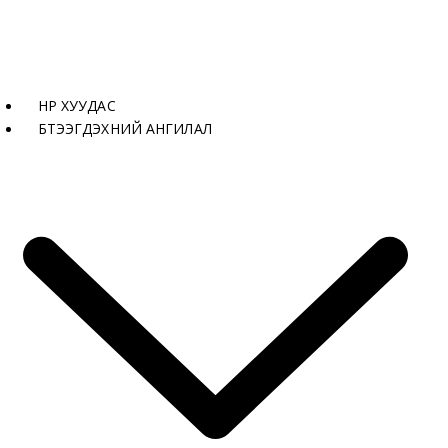
НҮҮР ХУУДАС
БҮТЭЭГДЭХҮҮНИЙ АНГИЛАЛ