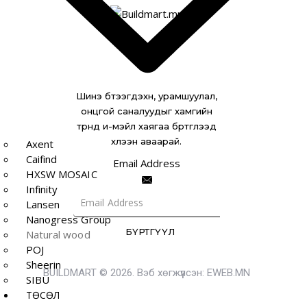
Шинэ бүтээгдэхүүн, урамшуулал,
онцгой саналуудыг хамгийн
түрүүнд и-мэйл хаягаа бүртгүүлээд
хүлээн аваарай.
Axent
Caifind
Email Address
HXSW MOSAIC
Infinity
Lansen
Nanogress Group
БҮРТГҮҮЛ
Natural wood
POJ
Sheerin
BUILDMART © 2026. Вэб хөгжүүлсэн:
EWEB.MN
SIBU
ТӨСӨЛ