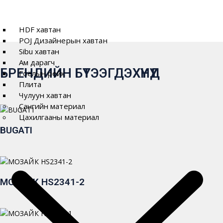
HDF хавтан
POJ Дизайнерын хавтан
Sibu хавтан
Ам дарагч
БРЕНДИЙН БҮТЭЭГДЭХҮҮНҮҮД
Гоёлын рейк
Плита
Чулуун хавтан
Сангийн материал
Цахилгааны материал
BUGATI
МОЗАЙК HS2341-2