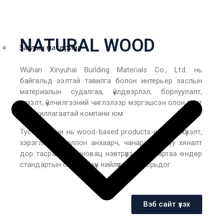
NATURAL WOOD
Заслын материал
Wuhan Xinyuhai Building Materials Co., Ltd. нь
байгальд ээлтэй тавилга болон интерьер заслын
материалын судалгаа, үйлдвэрлэл, борлуулалт,
түгээлт, үйлчилгээний чиглэлээр мэргэшсэн олон талт
үйл ажиллагаатай компани юм.
Тус компани нь wood-based products-ийн хөгжүүлэлт,
хэрэглээнд голлон анхаарч, чанарын хатуу хяналт
дор тасралтгүй инновац нэвтрүүлэн, салбартаа өндөр
стандартын бүтээгдэхүүн нийлүүлэхийг зорьдог.
Вэб сайт үзэх