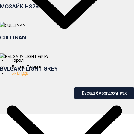
МОЗАЙК HS2341-1
CULLINAN
Гэрэл
Багаж, Төхөөрөмж
BVLGARY LIGHT GREY
БРЕНДҮҮД
Бусад бүтээгдэхүүн үзэх