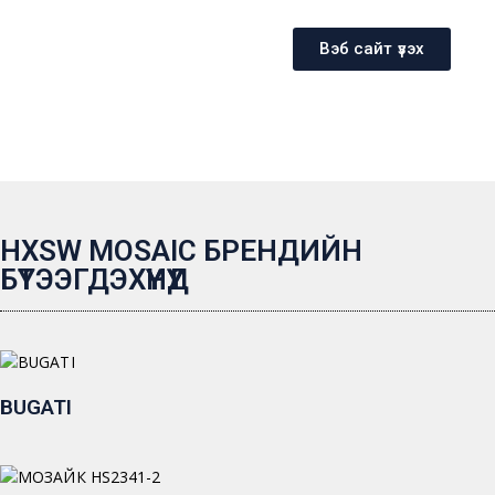
Вэб сайт үзэх
HXSW MOSAIC БРЕНДИЙН
БҮТЭЭГДЭХҮҮНҮҮД
BUGATI