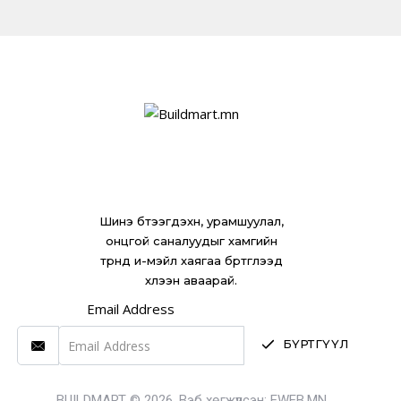
Шинэ бүтээгдэхүүн, урамшуулал,
онцгой саналуудыг хамгийн
түрүүнд и-мэйл хаягаа бүртгүүлээд
хүлээн аваарай.
Email Address
БҮРТГҮҮЛ
BUILDMART © 2026. Вэб хөгжүүлсэн:
EWEB.MN