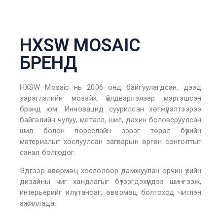
HXSW MOSAIC
БРЕНД
HXSW Mosaic нь 2006 онд байгуулагдсан, дээд
зэрэглэлийн мозайк үйлдвэрлэлээр мэргэшсэн
брэнд юм. Инновацид суурилсан хөгжүүлэлтээрээ
байгалийн чулуу, металл, шил, дахин боловсруулсан
шил болон порселайн зэрэг төрөл бүрийн
материалыг хослуулсан загварын өргөн сонголтыг
санал болгодог.
Эдгээр өвөрмөц хослолоор дамжуулан орчин үеийн
дизайны чиг хандлагыг бүтээгдэхүүндээ шингээж,
интерьерийг илүү тансаг, өвөрмөц болгоход чиглэн
ажилладаг.