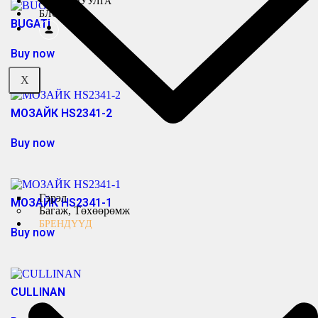
ТАНИЛЦУУЛГА
БЛОГ
BUGATI
Buy now
X
МОЗАЙК HS2341-2
Buy now
Гэрэл
МОЗАЙК HS2341-1
Багаж, Төхөөрөмж
БРЕНДҮҮД
Buy now
CULLINAN