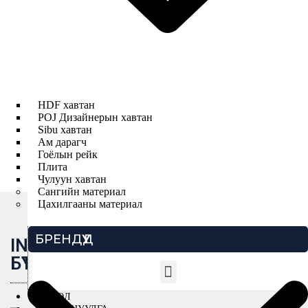
дизайнд суурилсан шийдэл бөгөөд функциональ
байдал болон гоо зүйг хослуулсан, орчин
үеийн интерьерийн шаардлагад нийцсэн
Бүтээгдэхүүн хайх
бүтээгдэхүүнүүдээрээ ялгардаг.
HDF хавтан
Вэб сайт үзэх
POJ Дизайнерын хавтан
Sibu хавтан
Ам дарагч
Гоёлын рейк
Плита
Каталоги
Чулуун хавтан
Сангийн материал
Цахилгааны материал
БРЕНДҮҮД
INFINITYБРЕНДИЙН
БҮТЭЭГДЭХҮҮНҮҮД
ТӨСӨЛ