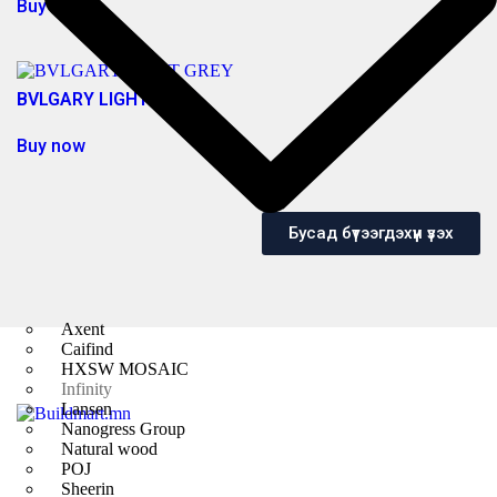
Buy now
BVLGARY LIGHT GREY
Buy now
Бусад бүтээгдэхүүн үзэх
Axent
Caifind
HXSW MOSAIC
Infinity
Lansen
Nanogress Group
Natural wood
POJ
Sheerin