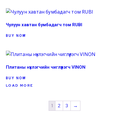
Чулуун хавтан бумбадагч том RUBI
BUY NOW
Плитаны нүхлэгчийн чиглүүлэгч VINON
BUY NOW
LOAD MORE
1
2
3
→