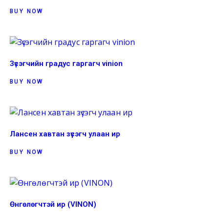
BUY NOW
Зүсэгчийн градус гаргагч vinion
BUY NOW
Лансен хавтан зүсэгч улаан ир
BUY NOW
Өнгөлөгчтэй ир (VINON)