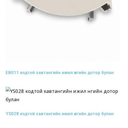
EB011 кодтой хавтангийн ижил өнгийн дотор булан
YS028 кодтой хавтангийн ижил өнгийн дотор булан