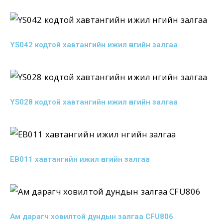
YS042 кодтой хавтангийн ижил өнгийн залгаа
YS028 кодтой хавтангийн ижил өнгийн залгаа
EB011 хавтангийн ижил өнгийн залгаа
Ам дарагч ховилтой дундын залгаа CFU806