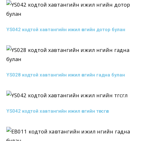
YS042 кодтой хавтангийн ижил өнгийн дотор булан
YS028 кодтой хавтангийн ижил өнгийн гадна булан
YS042 кодтой хавтангийн ижил өнгийн төгсгөл