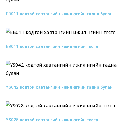
EB011 кодтой хавтангийн ижил өнгийн гадна булан
EB011 кодтой хавтангийн ижил өнгийн төгсгөл
YS042 кодтой хавтангийн ижил өнгийн гадна булан
YS028 кодтой хавтангийн ижил өнгийн төгсгөл