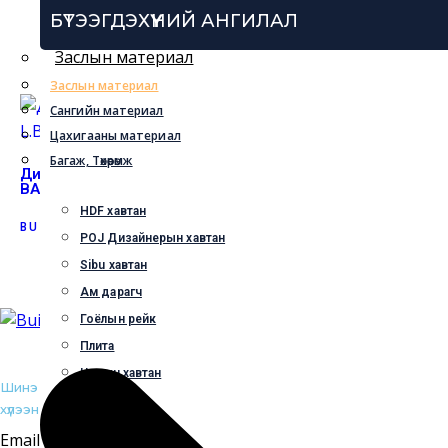
Дизайнерын Хавтан – L
БҮТЭЭГДЭХҮҮНИЙ АНГИЛАЛ
21485
Заслын материал
BUY NOW
Заслын материал
Сангийн материал
Цахигааны материал
Багаж, Төхөөрөмж
Дизайнерын Хавтан – L.BIG
Дизайнерын Хавтан – L.
BANG-0188
SMART-2601
HDF хавтан
BUY NOW
BUY NOW
POJ Дизайнерын хавтан
Sibu хавтан
Ам дарагч
Гоёлын рейк
Плита
Чулуун хавтан
Шинэ бүтээгдэхүүн, урамшуулал, онцгой саналуудыг хамгийн түрүүнд и
хүлээн аваарай.
Menu
Email Address