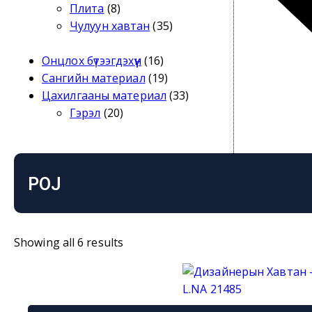
Плита
(8)
Чулуун хавтан
(35)
Онцлох бүтээгдэхүүн
(16)
Сангийн материал
(19)
Цахилгааны материал
(33)
Гэрэл
(20)
POJ
Sorted
Showing all 6 results
by
latest