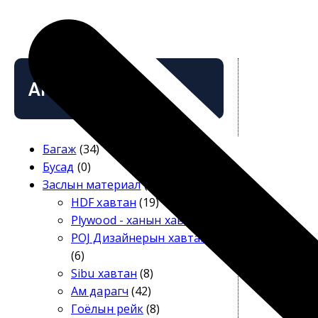
АНГИЛАЛ
Багаж
(34)
Бусад
(0)
Заслын материал
(133)
HDF хавтан
(19)
Plywood - ханын хавтан
(7)
POJ Дизайнерын хавтан
(6)
Sibu хавтан
(8)
Ам дарагч
(42)
Гоёлын рейк
(8)