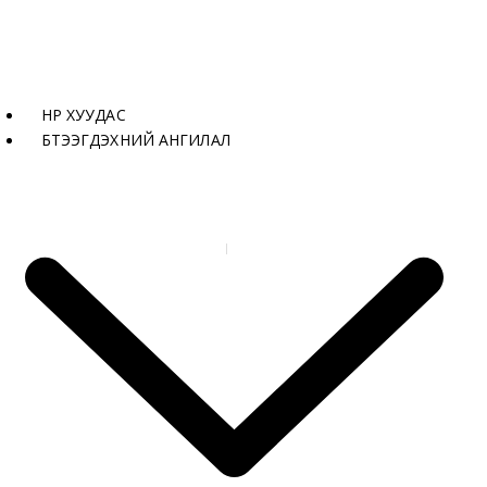
НҮҮР ХУУДАС
БҮТЭЭГДЭХҮҮНИЙ АНГИЛАЛ
НҮҮР ХУУДАС
KOYO TOWN ЖИШЭЭ