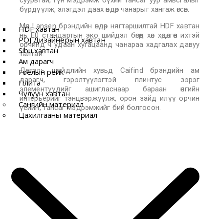
суурьтай, гүн мэдрэмж бүхий тансаг уур амьсгалыг
бүрдүүлж, элэгдэл даах өндөр чанарыг хангаж өгсөн.
Мөн Lansen брэндийн өндөр нягтаршилтай HDF хавтан
HDF хавтан
нь E0 стандартын эко шийдэл бөгөөд хөл хөдөлгөөн ихтэй
POJ Дизайнерын хавтан
орчинд ч удаан хугацаанд чанараа хадгалах давуу
Sibu хавтан
талтай.
Ам дарагч
Деталь шийдлийн хувьд Caifind брэндийн ам
Гоёлын рейк
дарагч, гэрэлтүүлэгтэй плинтус зэрэг
Плита
элементүүдийг ашигласнаар бараан өнгийн
Чулуун хавтан
интерьерийг тэнцвэржүүлж, орон зайд илүү орчин
Сангийн материал
үеийн, тансаг мэдрэмжийг бий болгосон.
Цахилгааны материал