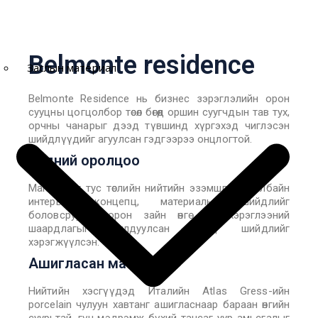
Belmonte residence
Заслын материал
Belmonte Residence нь бизнес зэрэглэлийн орон
сууцны цогцолбор төсөл бөгөөд оршин суугчдын тав тух,
орчны чанарыг дээд түвшинд хүргэхэд чиглэсэн
шийдлүүдийг агуулсан гэдгээрээ онцлогтой.
Бидний оролцоо
Манай баг тус төслийн нийтийн эзэмшлийн талбайн
интерьер концепц, материалын шийдлийг
боловсруулж, орон зайн өнгө төрх, хэрэглээний
шаардлагыг уялдуулсан цогц шийдлийг
хэрэгжүүлсэн.
Ашигласан материал
Нийтийн хэсгүүдэд Италийн Atlas Gress-ийн
porcelain чулуун хавтанг ашигласнаар бараан өнгийн