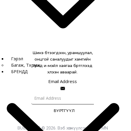
Шинэ бүтээгдэхүүн, урамшуулал,
Гэрэл
онцгой саналуудыг хамгийн
Багаж, Төхөөрөмж
түрүүнд и-мэйл хаягаа бүртгүүлээд
БРЕНДҮҮД
хүлээн аваарай.
Email Address
БҮРТГҮҮЛ
BUILDMART © 2026. Вэб хөгжүүлсэн:
EWEB.MN