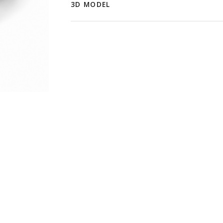
3D MODEL
1,3-1,5мм зузаан
Давуу тал:
Зэврэлтэд тэсвэртэй аноджуулсан өнгө
Бат бөх
Галд тэсвэртэй (EN 13501: A2 зэрэглэ
Эдэлгээ удаан
Нарны шууд тусгал, чийгтэй орчинд өн
Хялбар угсралт, дагалдах хэрэгслүүд