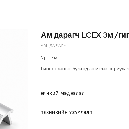
Ам дарагч LCEX 3м /ги
АМ ДАРАГЧ
Урт: 3м
Гипсэн ханын буланд ашиглах зориулал
ЕРӨНХИЙ МЭДЭЭЛЭЛ
ТЕХНИКИЙН ҮЗҮҮЛЭЛТ
6063-T5 маркийн цэвэр материал