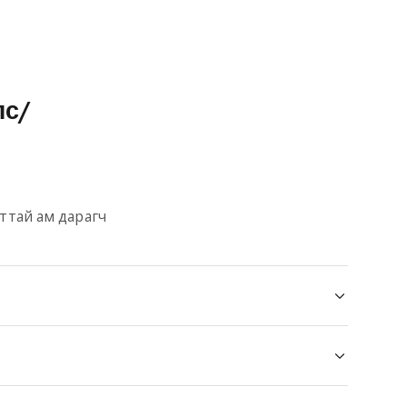
пс/
ттай ам дарагч