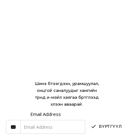
микроноос их)
Нарны шууд тусгал, чийгтэй орчинд өнгөө алдахгүй
Галд тэсвэртэй (EN 13501: A2 зэрэглэл)
Хялбар угсралт, дагалдах хэрэгслүүдтэй
Шинэ бүтээгдэхүүн, урамшуулал,
онцгой саналуудыг хамгийн
түрүүнд и-мэйл хаягаа бүртгүүлээд
хүлээн аваарай.
Email Address
БҮРТГҮҮЛ