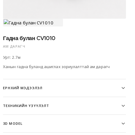
Гадна булан CV1010
АМ ДАРАГЧ
Урт: 2.7м
Ханын гадна буланд ашиглах зориулалттай ам дарагч
ЕРӨНХИЙ МЭДЭЭЛЭЛ
ТЕХНИКИЙН ҮЗҮҮЛЭЛТ
Давуу тал:
6063-T5 маркийн цэвэр материал
3D MODEL
1,3-1,5мм зузаан
Бат бөх
Зэврэлтэд тэсвэртэй аноджуулсан өнгөлгөө, будагны зузаан 10
Эдэлгээ удаан