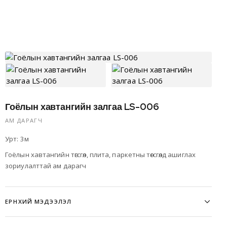
Гоёлын хавтангийн залгаа LS-006
АМ ДАРАГЧ
Урт: 3м
Гоёлын хавтангийн төгсгөл, плита, паркетны төгсгөлд ашиглах
зориулалттай ам дарагч
ЕРӨНХИЙ МЭДЭЭЛЭЛ