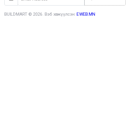
BUILDMART © 2026. Вэб хөгжүүлсэн:
EWEB.MN