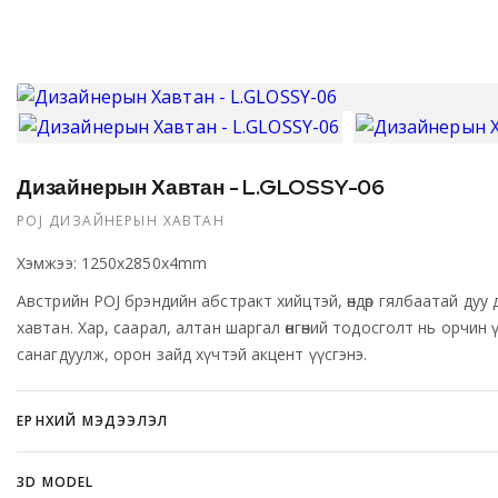
Дизайнерын Хавтан - L.GLOSSY-06
POJ ДИЗАЙНЕРЫН ХАВТАН
Хэмжээ: 1250x2850x4mm
Австрийн POJ брэндийн абстракт хийцтэй, өндөр гялбаатай дуу 
хавтан. Хар, саарал, алтан шаргал өнгөний тодосголт нь орчин 
санагдуулж, орон зайд хүчтэй акцент үүсгэнэ.
ЕРӨНХИЙ МЭДЭЭЛЭЛ
POJ брэнд нь Австри улсын өндөр чанартай гоёл чимэглэлийн х
3D MODEL
интерьерийн