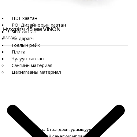
HDF хавтан
POJ Дизайнерын хавтан
Нүхлэгч 45 мм VINON
Sibu хавтан
БАГАЖ
Ам дарагч
Гоёлын рейк
Плита
Чулуун хавтан
Сангийн материал
Цахилгааны материал
Шинэ бүтээгдэхүүн, урамшуулал,
онцгой саналуудыг хамгийн