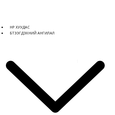
НҮҮР ХУУДАС
БҮТЭЭГДЭХҮҮНИЙ АНГИЛАЛ
Бүтээгдэхүүнүүд
Нүхлэгч 45 мм VINON