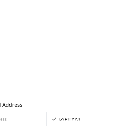
l Address
БҮРТГҮҮЛ