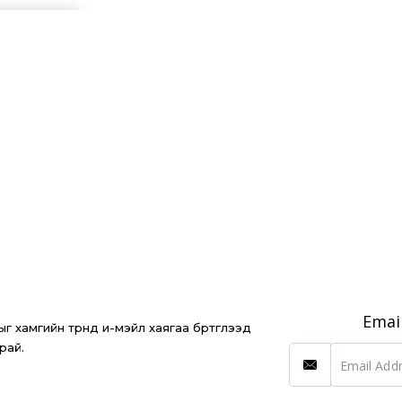
Emai
 хамгийн түрүүнд и-мэйл хаягаа бүртгүүлээд
рай.