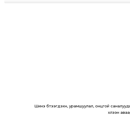
Шинэ бүтээгдэхүүн, урамшуулал, онцгой саналуудыг
хүлээн аваа