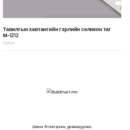
Тавилгын хавтангийн гэрлийн селикон таг
М-1212
ГЭРЭЛ
Шинэ бүтээгдэхүүн, урамшуулал,