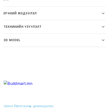
ЕРӨНХИЙ МЭДЭЭЛЭЛ
ТЕХНИКИЙН ҮЗҮҮЛЭЛТ
6063-T5 маркийн цэвэр материал
Давуу тал:
3D MODEL
1,3-1,5мм зузаан
Бат бөх
Зэврэлтэд тэсвэртэй аноджуулсан өнгөлгөө, будагны
Татах
Эдэлгээ удаан
зузаан 10 микроноос их)
Нарны шууд тусгал, чийгтэй орчинд өнгөө алдахгүй
Галд тэсвэртэй (EN 13501: A2 зэрэглэл)
Хялбар угсралт, дагалдах хэрэгслүүдтэй
Шинэ бүтээгдэхүүн, урамшуулал,