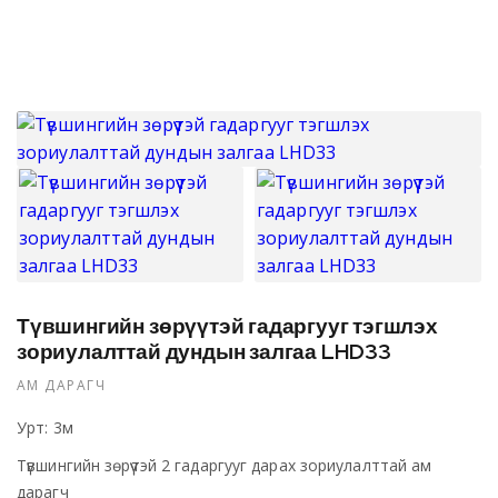
Түвшингийн зөрүүтэй гадаргууг тэгшлэх
зориулалттай дундын залгаа LHD33
АМ ДАРАГЧ
Урт: 3м
Түвшингийн зөрүүтэй 2 гадаргууг дарах зориулалттай ам
дарагч