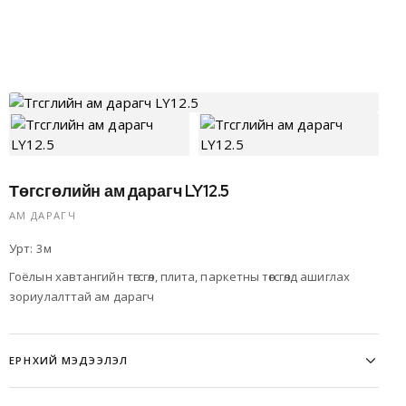
Төгсгөлийн ам дарагч LY12.5
АМ ДАРАГЧ
Урт: 3м
Гоёлын хавтангийн төгсгөл, плита, паркетны төгсгөлд ашиглах
зориулалттай ам дарагч
ЕРӨНХИЙ МЭДЭЭЛЭЛ