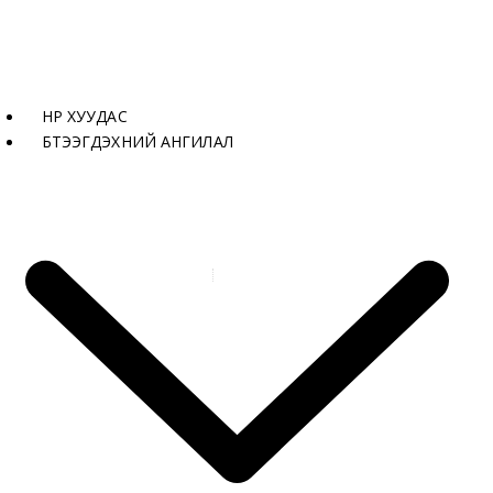
НҮҮР ХУУДАС
БҮТЭЭГДЭХҮҮНИЙ АНГИЛАЛ
Бүтээгдэхүүнүүд
Төгсгөл LWC09