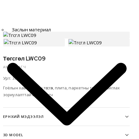
Заслын материал
Төгсгөл LWC09
АМ ДАРАГЧ
Урт: 3м
Гоёлын хавтангийн төгсгөл, плита, паркетны төгсгөлд ашиглах
зориулалттай ам дарагч
ЕРӨНХИЙ МЭДЭЭЛЭЛ
3D MODEL