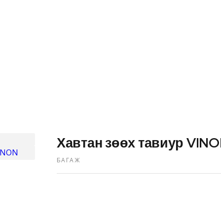
Хавтан зөөх тавиур VINON
Хавтан зөөх тавиур VIN
БАГАЖ