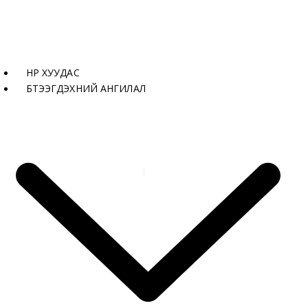
НҮҮР ХУУДАС
БҮТЭЭГДЭХҮҮНИЙ АНГИЛАЛ
Бүтээгдэхүүнүүд
Хавтан 4025