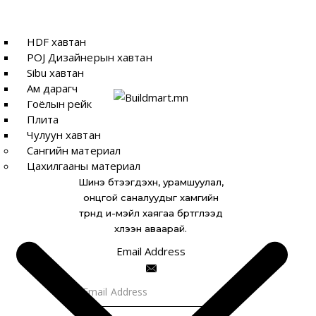
Хэрэглээ:
оффис | эмнэлэг | сургууль | караоке |
цэцэрлэг зэрэг олон нийтийн газар
HDF хавтан
POJ Дизайнерын хавтан
Sibu хавтан
Ам дарагч
Гоёлын рейк
Плита
Чулуун хавтан
Сангийн материал
Цахилгааны материал
Шинэ бүтээгдэхүүн, урамшуулал,
онцгой саналуудыг хамгийн
түрүүнд и-мэйл хаягаа бүртгүүлээд
хүлээн аваарай.
Email Address