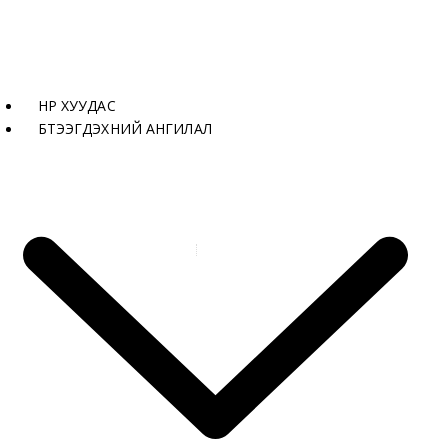
НҮҮР ХУУДАС
БҮТЭЭГДЭХҮҮНИЙ АНГИЛАЛ
Бүтээгдэхүүнүүд
Хавтан-GF-024