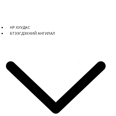
НҮҮР ХУУДАС
БҮТЭЭГДЭХҮҮНИЙ АНГИЛАЛ
Бүтээгдэхүүнүүд
Хавтан-M-1053-1