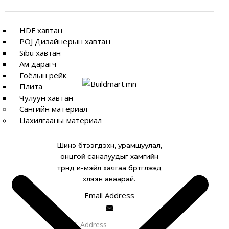
Хэрэглээ:
оффис | эмнэлэг | сургууль | караоке |
HDF хавтан
цэцэрлэг зэрэг олон нийтийн газар
POJ Дизайнерын хавтан
Sibu хавтан
Ам дарагч
Гоёлын рейк
Плита
Чулуун хавтан
Сангийн материал
Цахилгааны материал
Шинэ бүтээгдэхүүн, урамшуулал,
онцгой саналуудыг хамгийн
түрүүнд и-мэйл хаягаа бүртгүүлээд
хүлээн аваарай.
Email Address