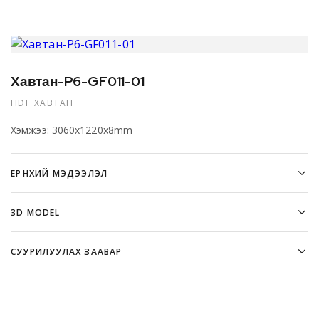
Хавтан-P6-GF011-01
HDF ХАВТАН
Хэмжээ: 3060x1220x8mm
ЕРӨНХИЙ МЭДЭЭЛЭЛ
3D MODEL
СУУРИЛУУЛАХ ЗААВАР
Хэрэглээ:
оффис | эмнэлэг | сургууль |
караоке | цэцэрлэг зэрэг олон нийтийн газар