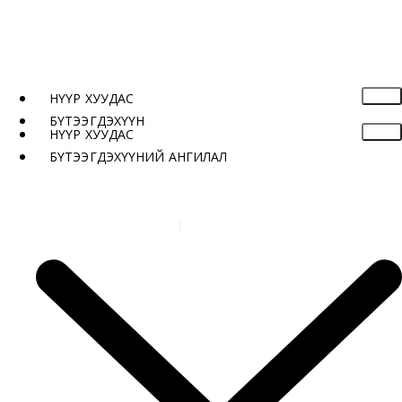
НҮҮР ХУУДАС
БҮТЭЭГДЭХҮҮН
НҮҮР ХУУДАС
БҮТЭЭГДЭХҮҮНИЙ АНГИЛАЛ
Бүтээгдэхүүнүүд
Хавтан-S2050-2