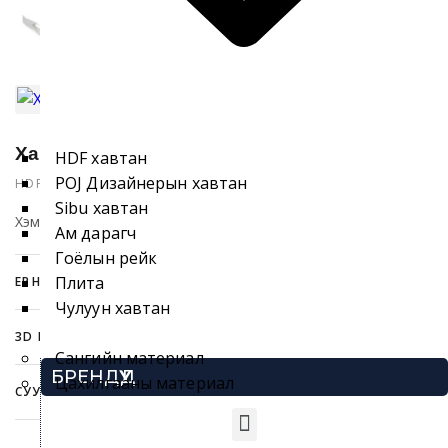
Бүтээгдэхүүн хайх
Хавтан-S2050-2
HDF хавтан
POJ Дизайнерын хавтан
HDF ХАВТАН
Sibu хавтан
Хэмжээ: 3060x1220x8mm
Ам дарагч
Гоёлын рейк
Плита
ЕРӨНХИЙ МЭДЭЭЛЭЛ
Каталоги
Чулуун хавтан
3D MODEL
Сангийн материал
БРЕНДҮҮД
Цахилгааны материал
СУУРИЛУУЛАХ ЗААВАР
Татах