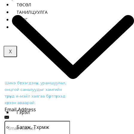
Хэрэглээ:
оффис | эмнэлэг | сургууль |
ТӨСӨЛ
караоке | цэцэрлэг зэрэг олон нийтийн газар
ТАНИЛЦУУЛГА
БЛОГ
X
Шинэ бүтээгдэхүүн, урамшуулал,
онцгой саналуудыг хамгийн
түрүүнд и-мэйл хаягаа бүртгүүлээд
хүлээн аваарай.
Email Address
Гэрэл
Багаж, Төхөөрөмж