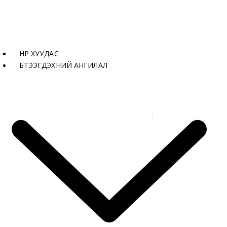
НҮҮР ХУУДАС
БҮТЭЭГДЭХҮҮНИЙ АНГИЛАЛ
Бүтээгдэхүүнүүд
Хажуу тусгалтай далд
гэрэлтэй төгсгөл LSD10