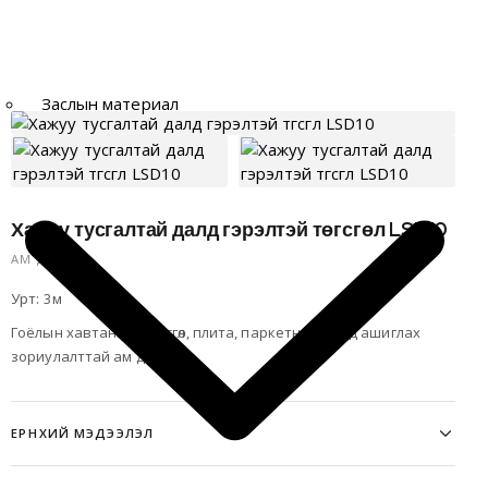
Заслын материал
Хажуу тусгалтай далд гэрэлтэй төгсгөл LSD10
АМ ДАРАГЧ
Урт: 3м
Гоёлын хавтангийн төгсгөл, плита, паркетны төгсгөлд ашиглах
зориулалттай ам дарагч
ЕРӨНХИЙ МЭДЭЭЛЭЛ