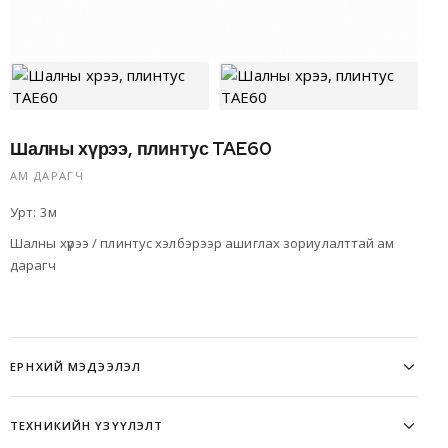
Шалны хүрээ, плинтус TAE60
АМ ДАРАГЧ
Урт: 3м
Шалны хүрээ / плинтус хэлбэрээр ашиглах зориулалттай ам
дарагч
ЕРӨНХИЙ МЭДЭЭЛЭЛ
ТЕХНИКИЙН ҮЗҮҮЛЭЛТ