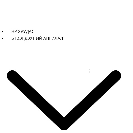
НҮҮР ХУУДАС
БҮТЭЭГДЭХҮҮНИЙ АНГИЛАЛ
Бүтээгдэхүүнүүд
Шпатл 10 мм VINON