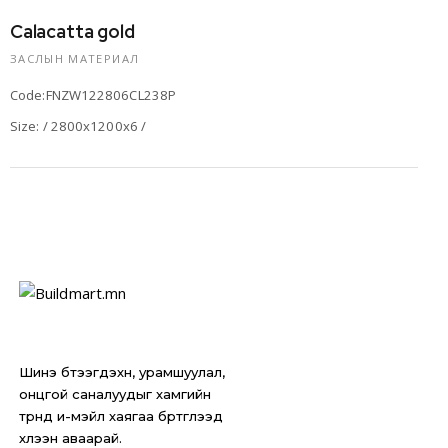
Calacatta gold
ЗАСЛЫН МАТЕРИАЛ
Code:FNZW122806CL238P
Size: / 2800x1200x6 /
Шинэ бүтээгдэхүүн, урамшуулал,
онцгой саналуудыг хамгийн
түрүүнд и-мэйл хаягаа бүртгүүлээд
хүлээн аваарай.