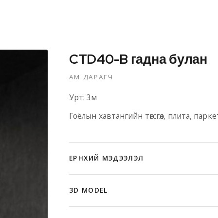
CTD40-B гадна булан
АМ ДАРАГЧ
Урт: 3м
Гоёлын хавтангийн төгсгөл, плита, парк
ЕРӨНХИЙ МЭДЭЭЛЭЛ
3D MODEL