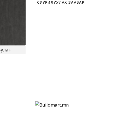
СУУРИЛУУЛАХ ЗААВАР
Шалны хүрээ CT
Давуу тал:
6063-T5 маркийн цэвэр материал
1,3-1,5мм зузаан/ бусад 0,5-0,8мм
Зэврэлтэд тэсвэртэй аноджуулсан өнгө
Галд тэсвэртэй (EN 13501: A2 зэрэглэ
Хялбар угсралт, дагалдах хэрэгслүүд
Шалны хүрээ/плинтус хэлбэрээр аши