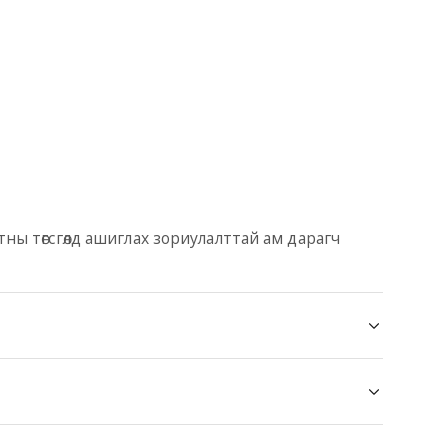
етны төгсгөлд ашиглах зориулалттай ам дарагч