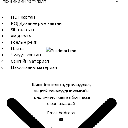
ТЕХНИКИЙН ҮЗҮҮЛЭЛТ
SHEERIN TECHNICAL PERFORMANCE
HDF хавтан
Давуу тал:
POJ Дизайнерын хавтан
Ус шингээдэггүй
→ Кофе, тос, дарс асгарсан ч толбо
Sibu хавтан
тогтохгүй
Ам дарагч
Маш бат бөх
→ Элэгдэл, зураас, халуунд тэсвэртэй
Гоёлын рейк
Арчилгаа бага шаарддаг
→ Тусгай бодис шаардлагагүй
Плита
Чулуун хавтан
Байгалийн төрх
→
Травертин, Калакатта, Оникс, Каррара
Сангийн материал
гантиг гэх
мэт тансаг зэрэглэлийн загвартай.
Цахилгааны материал
Хэрэглээ:
Шинэ бүтээгдэхүүн, урамшуулал,
онцгой саналуудыг хамгийн
түрүүнд и-мэйл хаягаа бүртгүүлээд
хүлээн аваарай.
Email Address