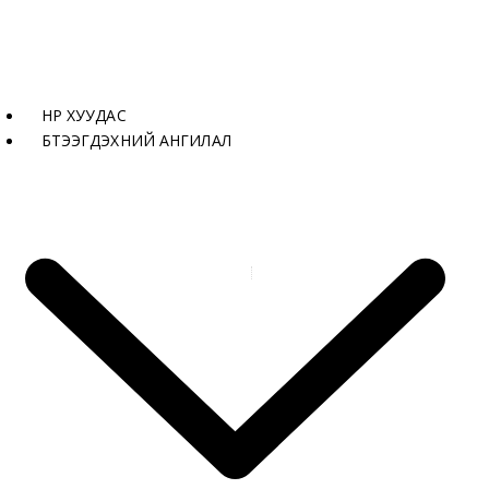
НҮҮР ХУУДАС
БҮТЭЭГДЭХҮҮНИЙ АНГИЛАЛ
Бүтээгдэхүүнүүд
RAYA ICE