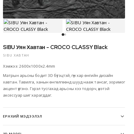
SIBU Уян Хавтан - CROCO CLASSY Black
SIBU ХАВТАН
Хэмжээ: 2600x1000x2.4mm
Матрын арьсны бодит 3D бүтэцтэй, гүн хар өнгийн дизайн
хавтан. Тавилга, ханын өнгөлгөөнд шууд нааж тансаг, зоримог
акцент үүсгэнэ. Гэрэл тусгахад арьсны хээ тодорч, үнэтэй
аксессуар шиг харагддаг.
ЕРӨНХИЙ МЭДЭЭЛЭЛ
SIBU DESIGN — инноваци ламинацийн технологи, материалын
3D MODEL