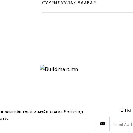
СУУРИЛУУЛАХ ЗААВАР
Татах
Полистирол (HIPS) High Impact Polys
Уян хатан
1.1-2мм зузаан
Хялбар суурилуулалт
Ус чийгэнд тэсвэртэй
Гал дэмжихгүй
Хэрэглээ:
Анхаарах:
Emai
 хамгийн түрүүнд и-мэйл хаягаа бүртгүүлээд
рай.