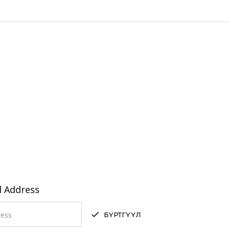
tyrene
Ариун цэврийн өрөө
| Caravan
| Showroom, shopwin
l Address
БҮРТГҮҮЛ