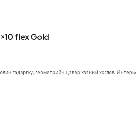
×10 flex Gold
 толин гадаргуу, геометрийн цэвэр хээний хослол. Интерье
хнологи, материалын төгс хослол, дээд зэрэглэлийн ча
нь таны төсөөллийг бодит бүтээл болгон, орон зай бүрт д