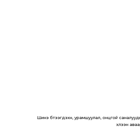
Шинэ бүтээгдэхүүн, урамшуулал, онцгой саналуудыг
хүлээн аваа