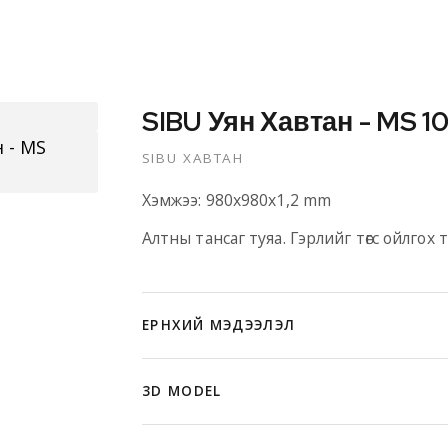
SIBU Уян Хавтан - MS 10
SIBU ХАВТАН
Хэмжээ: 980x980x1,2 mm
Алтны тансаг туяа. Гэрлийг төгс ойлгох
ЕРӨНХИЙ МЭДЭЭЛЭЛ
SIBU DESIGN — инноваци ламинацийн те
3D MODEL
улсад
100% үйлдвэрлэгдсэн
уян хавтан
Давуу тал: