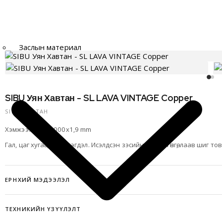
Заслын материал
SIBU Уян Хавтан - SL LAVA VINTAGE Copper
SIBU ХАВТАН
Хэмжээ:2600x1000x1,9 mm
Гал, цаг хугацааны нэгдэл. Исэлдсэн зэсийн дулаан өнгө, лаав шиг 
ЕРӨНХИЙ МЭДЭЭЛЭЛ
SIBU DESIGN — инноваци ламинацийн технологи, материалын төгс х
ТЕХНИКИЙН ҮЗҮҮЛЭЛТ
улсад
100% үйлдвэрлэгдсэн
уян хавтан
нь таны төсөөллийг бодит б
болгоно.