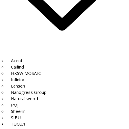
Axent
Caifind
HXSW MOSAIC
Infinity
Lansen
Nanogress Group
Natural wood
POJ
Sheerin
SIBU
ТӨСӨЛ