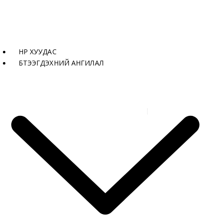
НҮҮР ХУУДАС
БҮТЭЭГДЭХҮҮНИЙ АНГИЛАЛ
Бүтээгдэхүүнүүд
SIBU Уян Хавтан - SL LAVA
VINTAGE Copper