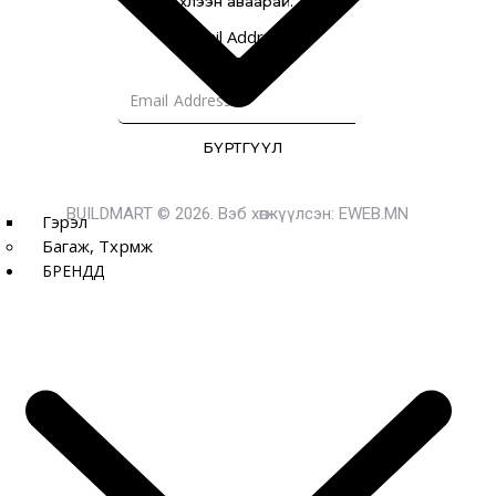
хүлээн аваарай.
Email Address
БҮРТГҮҮЛ
BUILDMART © 2026. Вэб хөгжүүлсэн:
EWEB.MN
Гэрэл
Багаж, Төхөөрөмж
БРЕНДҮҮД