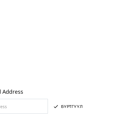
l Address
БҮРТГҮҮЛ