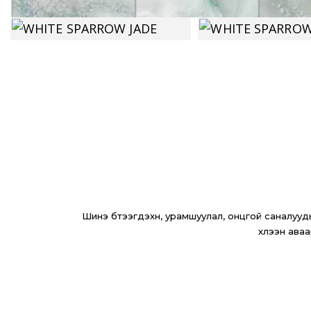
Шинэ бүтээгдэхүүн, урамшуулал, онцгой саналуудыг
хүлээн аваа