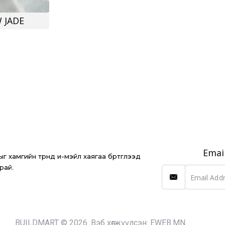
Emai
 хамгийн түрүүнд и-мэйл хаягаа бүртгүүлээд
рай.
BUILDMART © 2026. Вэб хөгжүүлсэн:
EWEB.MN