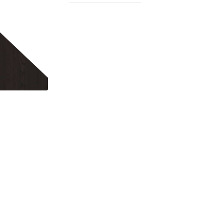
Хэрэглээ:
оффис | эмнэлэг 
нийтийн газар