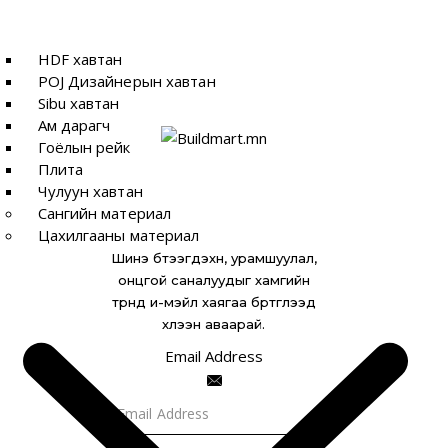
HDF хавтан
POJ Дизайнерын хавтан
Sibu хавтан
Ам дарагч
Гоёлын рейк
Плита
Чулуун хавтан
Сангийн материал
Цахилгааны материал
Шинэ бүтээгдэхүүн, урамшуулал,
онцгой саналуудыг хамгийн
түрүүнд и-мэйл хаягаа бүртгүүлээд
хүлээн аваарай.
Email Address