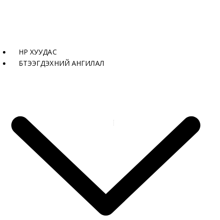
НҮҮР ХУУДАС
БҮТЭЭГДЭХҮҮНИЙ АНГИЛАЛ
Бүтээгдэхүүнүүд
YS042- 8