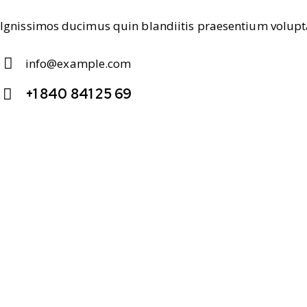
Ignissimos ducimus quin blandiitis praesentium volupta
info@example.com
E-
+1 840 841 25 69
m
Ph
ail
on
:
e: