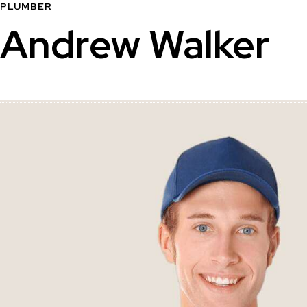
PLUMBER
Andrew Walker
НҮҮР ХУУДАС
БҮТЭЭГДЭХҮ