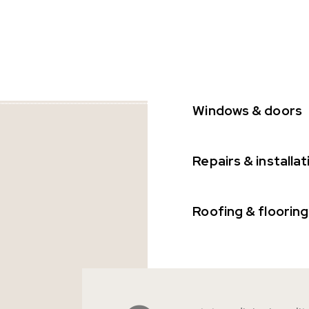
ҮН
ТӨСӨЛ
ТАНИЛЦУУЛГА
БЛОГ
80%
Windows & doors
HDF хавтан
90%
Repairs & installat
POJ Дизайнерын хавтан
Sibu хавтан
88%
Roofing & flooring
Ам дарагч
Гоёлын рейк
Плита
Чулуун хавтан