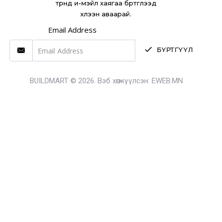
түрүүнд и-мэйл хаягаа бүртгүүлээд
хүлээн аваарай.
Email Address
БҮРТГҮҮЛ
BUILDMART © 2026. Вэб хөгжүүлсэн:
EWEB.MN