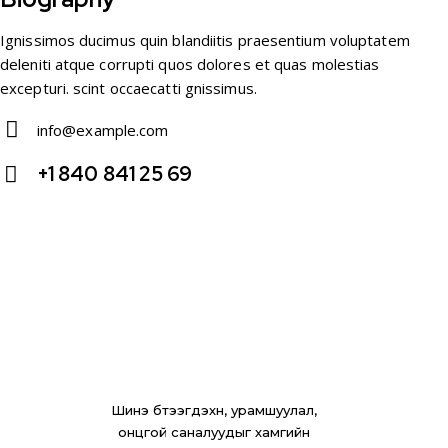
Ignissimos ducimus quin blandiitis praesentium voluptatem
deleniti atque corrupti quos dolores et quas molestias
excepturi. scint occaecatti gnissimus.
info@example.com
E-
+1 840 841 25 69
m
Ph
ail
on
:
e:
Шинэ бүтээгдэхүүн, урамшуулал,
онцгой саналуудыг хамгийн