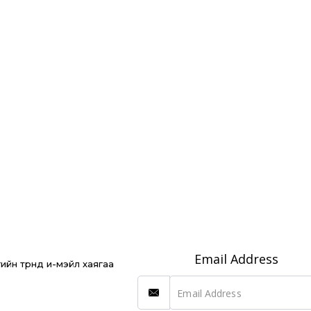
Email Address
йн түрүүнд и-мэйл хаягаа