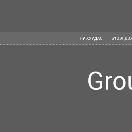
НҮҮР ХУУДАС
БҮТЭЭГДЭХҮ
Gro