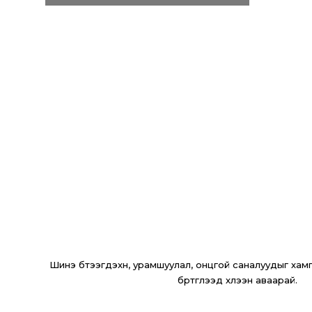
Шинэ бүтээгдэхүүн, урамшуулал, онцгой саналуудыг хамги
бүртгүүлээд хүлээн аваарай.