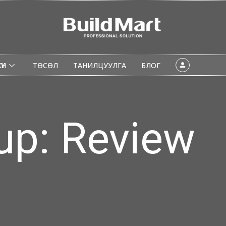
ҮН
ТӨСӨЛ
ТАНИЛЦУУЛГА
БЛОГ
HDF хавтан
up: Review
POJ Дизайнерын хавтан
Sibu хавтан
Ам дарагч
Гоёлын рейк
Плита
Чулуун хавтан