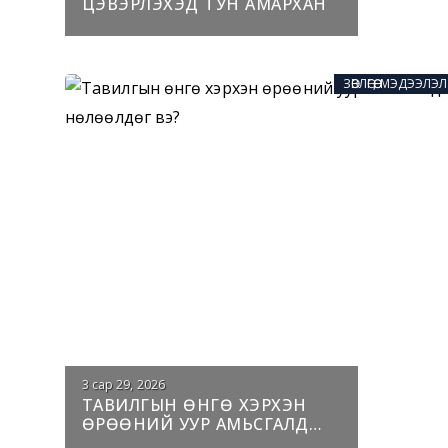
ЦЭВЭРЛЭХЭД ТУН АМАРХАН
ЗӨВЛӨГӨӨ, МЭДЭЭЛЭЛ
3 сар 29, 2026
ТАВИЛГЫН ӨНГӨ ХЭРХЭН
ӨРӨӨНИЙ УУР АМЬСГАЛД
НӨЛӨӨЛДӨГ ВЭ?