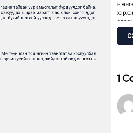
 гадна тайван уур амьсгалыг бүрдүүлдэг байна.
рны хажуудах ширээ зэрэгт бас олон сонгогддог.
дна бүхий л өнгөтэй уусаад гоё зохицол үүсгэдэг
С
м. Мөн түүнчлэн тод өнгийн тавилгатай хослуулбал
лэн орчин үеийн загвар, шийдэлтэй өрөөнд сонгох нь
1 