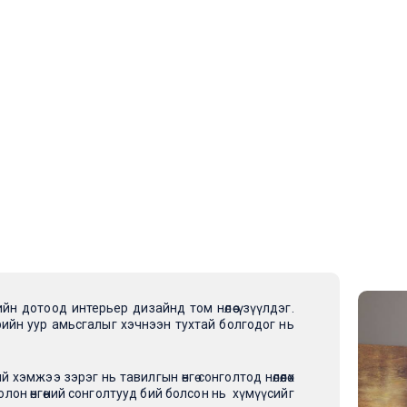
ҮН
ТӨСӨЛ
ТАНИЛЦУУЛГА
БЛОГ
өний уур амьсгалд нөлөөлдө
HDF хавтан
POJ Дизайнерын хавтан
Sibu хавтан
Ам дарагч
Гоёлын рейк
 гэрийн дотоод интерьер дизайнд том нөлөө үзүүлдэг.
Плита
 гэрийн уур амьсгалыг хэчнээн туxтай болгодог нь
Чулуун хавтан
 хэмжээ зэрэг нь тавилгын өнгө сонголтод нөлөөлөх
олон өнгөний сонголтууд бий болсон нь хүмүүсийг