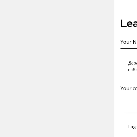
Le
Дар
вэбс
I ag