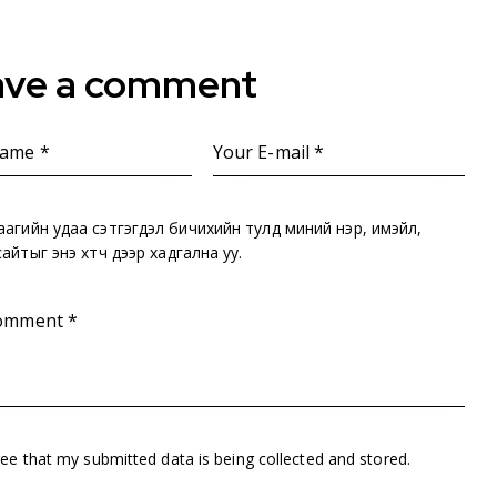
ave a comment
аагийн удаа сэтгэгдэл бичихийн тулд миний нэр, имэйл,
айтыг энэ хөтөч дээр хадгална уу.
ree that my submitted data is being collected and stored.