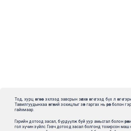
НҮҮР ХУУДАС
БҮТЭЭГДЭХҮ
Тавилгын өнгө хэрхэн өрө
Тод, хурц өнгөнөөс эхлээд завсрын зөөлхөн өнгө гээд бүх л өнгө
Тавилгуудынхаа өнгөний зохицлыг зөв гаргах нь өрөөг болон
гайхмаар.
Гэрийн дотоод засал, бүрдүүлж буй уур амьсгал болон өрөөний
гол хүчин зүйлс. Гэвч дотоод засал болгонд тохирсон маш 