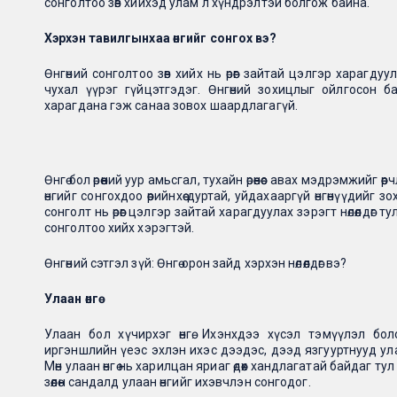
сонголтоо зөв хийхэд улам л хүндрэлтэй болгож байна.
Хэрхэн тавилгынхаа өнгийг сонгох вэ?
Өнгөний сонголтоо зөв хийх нь өрөөг зайтай цэлгэр харагду
чухал үүрэг гүйцэтгэдэг. Өнгөний зохицлыг ойлгосон б
харагдана гэж санаа зовох шаардлагагүй.
Өнгө бол өрөөний уур амьсгал, тухайн өрөөнөөс авах мэдрэмжийг
өнгийг сонгохдоо өөрийнхөө дуртай, уйдахааргүй өнгөнүүдийг з
сонголт нь өрөөг цэлгэр зайтай харагдуулах зэрэгт нөлөөлдөг
сонголтоо хийх хэрэгтэй.
Өнгөний сэтгэл зүй: Өнгө орон зайд хэрхэн нөлөөлдөг вэ?
Улаан өнгө
Улаан бол хүчирхэг өнгө. Ихэнхдээ хүсэл тэмүүлэл бо
иргэншлийн үеэс эхлэн ихэс дээдэс, дээд язгууртнууд улаан
Мөн улаан өнгө нь харилцан яриаг өдөөх хандлагатай байдаг ту
зөөлөн сандалд улаан өнгийг ихэвчлэн сонгодог.