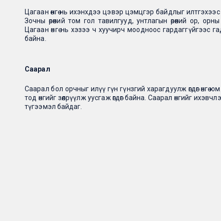
Цагаан өнгө нь ихэнхдээ цэвэр цэмцгэр байдлыг илтгэхээс
Зочны өрөөний том гол тавилгууд, унтлагын өрөөний ор, о
Цагаан өнгө нь хэзээ ч хуучирч моодноос гардаггүйгээс га
байна.
Саарал
Саарал бол орчныг илүү гүн гүнзгий харагдуулж өгдөг өнгө ю
тод өнгийг зөөлрүүлж уусгаж өгдөг байна. Саарал өнгийг ихэвч
түгээмэл байдаг.