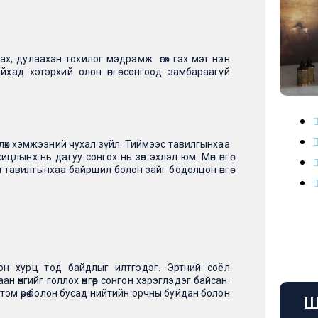
улах, дулаахан тохилог мэдрэмж өгөх гэх мэт нэн
айхад хэтэрхий олон өнгө сонгоод замбараагүй
 өөрчлөх хэмжээний чухал зүйл. Тиймээс тавилгынхаа
охицлынх нь дагуу сонгох нь зөв эхлэл юм. Мөн өнгө
 тул тавилгынхаа байршил болон зайг бодолцон өнгө
лон хурц тод байдлыг илтгэдэг. Эртний соёл
 өнгийг голлох өнгөөр сонгон хэрэглэдэг байсан.
л том өрөө болон бусад нийтийн орчны буйдан болон
Ш