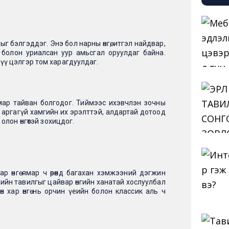
г бэлгэддэг. Энэ бол нарны өнгө, итгэл найдвар,
хөн болон уриалсан уур амьсгал оруулдаг байна.
лүү цэлгэр том харагдуулдаг.
 амар тайван болгодог. Тиймээс ихэвчлэн зочны
ахын аргагүй хамгийн их эрэлттэй, алдартай дотоод
 олон өнгөтэй зохицдог.
р өнгө ямар ч өрөөнд багахан хэмжээний дэгжин
өнгийн тавилгыг цайвар өнгийн ханатай хослуулбал
 хар өнгө нь орчин үеийн болон классик аль ч