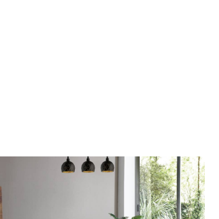
г вэ?