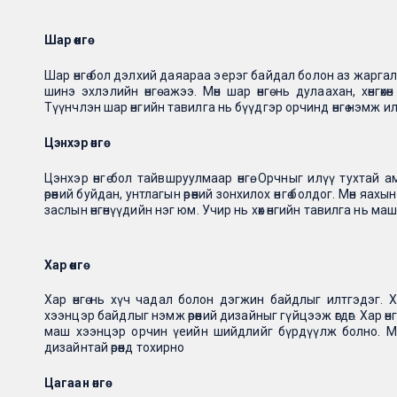
Шар өнгө
Шар өнгө бол дэлхий даяараа эерэг байдал болон аз жаргалы
шинэ эхлэлийн өнгө ажээ. Мөн шар өнгө нь дулаахан, хөнгө
Түүнчлэн шар өнгийн тавилга нь бүүдгэр орчинд өнгө нэмж и
Цэнхэр өнгө
Цэнхэр өнгө бол тайвшруулмаар өнгө. Орчныг илүү тухтай
өрөөний буйдан, унтлагын өрөөний зонхилох өнгө болдог. Мөн я
заслын өнгөнүүдийн нэг юм. Учир нь хөх өнгийн тавилга нь маш
Хар өнгө
Хар өнгө нь хүч чадал болон дэгжин байдлыг илтгэдэг. Ха
хээнцэр байдлыг нэмж өрөөний дизайныг гүйцээж өгдөг. Хар 
маш хээнцэр орчин үеийн шийдлийг бүрдүүлж болно. Мөн
дизайнтай өрөөнд тохирно
Цагаан өнгө